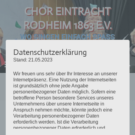
Skip
CHOR EINTRACHT
to
content
RODHEIM 1863 E.V.
WO SINGEN EINFACH SPASS
MACHT.
Datenschutzerklärung
Stand: 21.05.2023
MENU
Wir freuen uns sehr über Ihr Interesse an unserer
Internetpräsenz. Eine Nutzung der Internetseiten
Schlagwort
:
Sommerfest
ist grundsätzlich ohne jede Angabe
personenbezogener Daten möglich. Sofern eine
betroffene Person besondere Services unseres
Unternehmens über unsere Internetseite in
Posted
5. August 2018
gemischter Chor
Anspruch nehmen möchte, könnte jedoch eine
on
Verarbeitung personenbezogener Daten
Sommerfest in der Sandkaute
erforderlich werden. Ist die Verarbeitung
personenbezogener Daten erforderlich und
Bei bestem Sommerwetter trafen wir uns am 04.08.2018 in
besteht für eine solche Verarbeitung keine