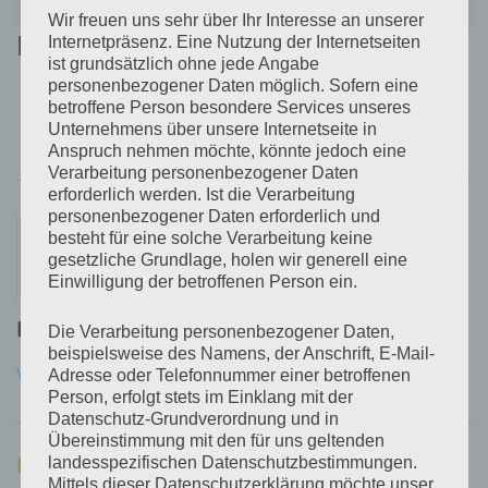
Rechtenbach
Wir freuen uns sehr über Ihr Interesse an unserer
Bevorstehende Veranstaltungen
Internetpräsenz. Eine Nutzung der Internetseiten
ist grundsätzlich ohne jede Angabe
personenbezogener Daten möglich. Sofern eine
Derzeit sind keine Veranstaltungen an diesem
betroffene Person besondere Services unseres
Unternehmens über unsere Internetseite in
Veranstaltungsort geplant.
Anspruch nehmen möchte, könnte jedoch eine
Verarbeitung personenbezogener Daten
erforderlich werden. Ist die Verarbeitung
personenbezogener Daten erforderlich und
besteht für eine solche Verarbeitung keine
gesetzliche Grundlage, holen wir generell eine
Einwilligung der betroffenen Person ein.
Published by
Andre Kunz
Die Verarbeitung personenbezogener Daten,
beispielsweise des Namens, der Anschrift, E-Mail-
View all posts by Andre Kunz
Adresse oder Telefonnummer einer betroffenen
Person, erfolgt stets im Einklang mit der
Datenschutz-Grundverordnung und in
Übereinstimmung mit den für uns geltenden
landesspezifischen Datenschutzbestimmungen.
PREV
Beitragsnavigation
Mittels dieser Datenschutzerklärung möchte unser