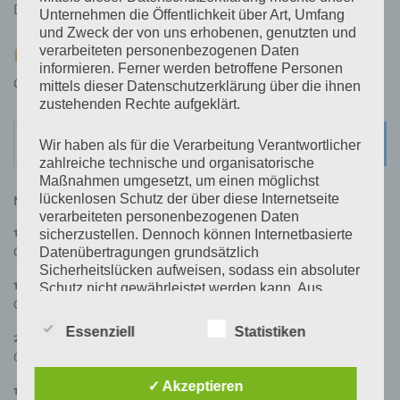
Dorfgemeinschaftshaus Kirchvers
Unternehmen die Öffentlichkeit über Art, Umfang
und Zweck der von uns erhobenen, genutzten und
verarbeiteten personenbezogenen Daten
NEXT
informieren. Ferner werden betroffene Personen
Golden Oldies Wettenberg-Krofdorf-Gleiberg
mittels dieser Datenschutzerklärung über die ihnen
zustehenden Rechte aufgeklärt.
Search
SEARC
Wir haben als für die Verarbeitung Verantwortlicher
for:
zahlreiche technische und organisatorische
Maßnahmen umgesetzt, um einen möglichst
lückenlosen Schutz der über diese Internetseite
NÄCHSTE VERANSTALTUNGEN
verarbeiteten personenbezogenen Daten
11. August 2026
,
19:30
–
21:30
sicherzustellen. Dennoch können Internetbasierte
Chorprobe Sing & Swing
Datenübertragungen grundsätzlich
Sicherheitslücken aufweisen, sodass ein absoluter
18. August 2026
,
19:30
–
21:30
Schutz nicht gewährleistet werden kann. Aus
Chorprobe Sing & Swing
diesem Grund steht es jeder betroffenen Person
frei, personenbezogene Daten auch auf
Essenziell
Statistiken
25. August 2026
,
19:30
–
21:30
alternativen Wegen, beispielsweise telefonisch, an
Chorprobe Sing & Swing
uns zu übermitteln.
✓ Akzeptieren
1. September 2026
,
19:30
–
21:30