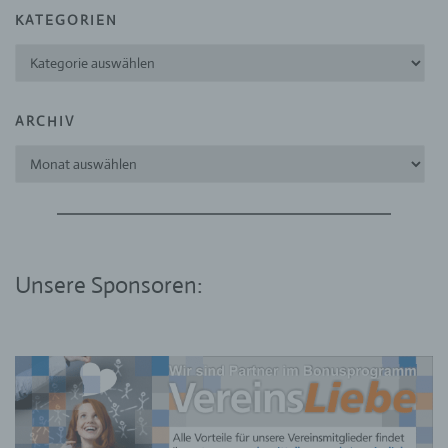
angesehen, die direkt oder indirekt,
KATEGORIEN
insbesondere mittels Zuordnung zu einer
Kennung wie einem Namen, zu einer
Kategorien
Kennnummer, zu Standortdaten, zu einer
Online-Kennung oder zu einem oder mehreren
besonderen Merkmalen, die Ausdruck der
ARCHIV
physischen, physiologischen, genetischen,
psychischen, wirtschaftlichen, kulturellen oder
Archiv
sozialen Identität dieser natürlichen Person
sind, identifiziert werden kann.
b) betroffene Person
Betroffene Person ist jede identifizierte oder
identifizierbare natürliche Person, deren
Unsere Sponsoren:
personenbezogene Daten von dem für die
Verarbeitung Verantwortlichen verarbeitet
werden.
c) Verarbeitung
Verarbeitung ist jeder mit oder ohne Hilfe
automatisierter Verfahren ausgeführte Vorgang
oder jede solche Vorgangsreihe im