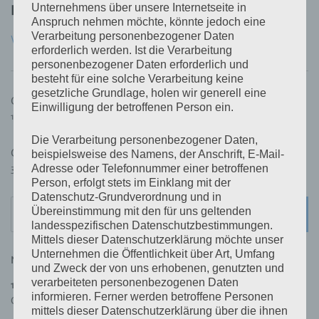
Unternehmens über unsere Internetseite in
Published by
Céline Kunz
Anspruch nehmen möchte, könnte jedoch eine
Verarbeitung personenbezogener Daten
View all posts by Céline Kunz
erforderlich werden. Ist die Verarbeitung
personenbezogener Daten erforderlich und
besteht für eine solche Verarbeitung keine
gesetzliche Grundlage, holen wir generell eine
Beitragsnavigation
Chorprobe Sing and Swing
Einwilligung der betroffenen Person ein.
16. April 2024
Die Verarbeitung personenbezogener Daten,
Chorprobe Sing and Swing
beispielsweise des Namens, der Anschrift, E-Mail-
Adresse oder Telefonnummer einer betroffenen
30. April 2024
Person, erfolgt stets im Einklang mit der
Datenschutz-Grundverordnung und in
Search
Übereinstimmung mit den für uns geltenden
SEARC
for:
landesspezifischen Datenschutzbestimmungen.
Mittels dieser Datenschutzerklärung möchte unser
Unternehmen die Öffentlichkeit über Art, Umfang
NÄCHSTE VERANSTALTUNGEN
und Zweck der von uns erhobenen, genutzten und
verarbeiteten personenbezogenen Daten
11. August 2026
,
19:30
–
21:30
informieren. Ferner werden betroffene Personen
Chorprobe Sing & Swing
mittels dieser Datenschutzerklärung über die ihnen