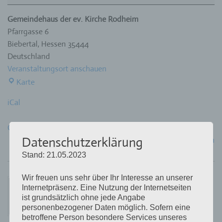
Gemeindehaus der ev. Kirche Rodheim
Pfarrgasse 6
Biebertal
,
Hessen
35444
Deutschland
Veranstaltungsort anschauen
Gemeindehaus
Karte
der
iCal
ev.
Kirche
Google
Rodheim
Datenschutzerklärung
Kompletten Kalender ansehen
Stand: 21.05.2023
Wir freuen uns sehr über Ihr Interesse an unserer
Internetpräsenz. Eine Nutzung der Internetseiten
ist grundsätzlich ohne jede Angabe
personenbezogener Daten möglich. Sofern eine
betroffene Person besondere Services unseres