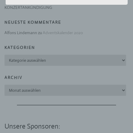
verwendet wurden. Unsere Datenschutzerklärung
soll sowohl für die Öffentlichkeit als auch für
KONZERTANKÜNDIGUNG
unsere Kunden und Geschäftspartner einfach
lesbar und verständlich sein. Um dies zu
NEUESTE KOMMENTARE
gewährleisten, möchten wir vorab die verwendeten
Begrifflichkeiten erläutern.
Alfons Lindemann
zu
Adventskalender 2020
Wir verwenden in dieser Datenschutzerklärung
KATEGORIEN
unter anderem die folgenden Begriffe:
Kategorien
a) personenbezogene Daten
Personenbezogene Daten sind alle
ARCHIV
Informationen, die sich auf eine identifizierte
oder identifizierbare natürliche Person (im
Archiv
Folgenden „betroffene Person") beziehen. Als
identifizierbar wird eine natürliche Person
angesehen, die direkt oder indirekt,
insbesondere mittels Zuordnung zu einer
Kennung wie einem Namen, zu einer
Kennnummer, zu Standortdaten, zu einer
Unsere Sponsoren:
Online-Kennung oder zu einem oder mehreren
besonderen Merkmalen, die Ausdruck der