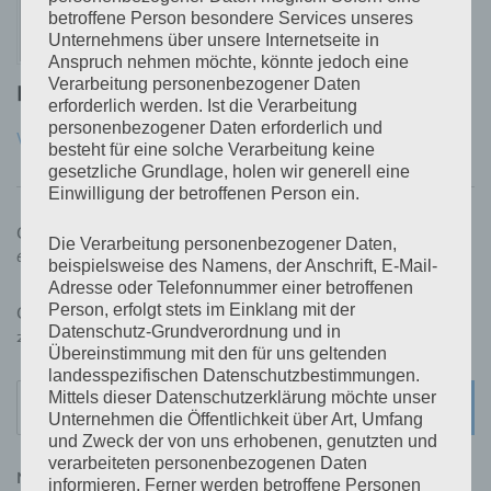
betroffene Person besondere Services unseres
Unternehmens über unsere Internetseite in
Anspruch nehmen möchte, könnte jedoch eine
Verarbeitung personenbezogener Daten
Published by
Andre Kunz
erforderlich werden. Ist die Verarbeitung
personenbezogener Daten erforderlich und
View all posts by Andre Kunz
besteht für eine solche Verarbeitung keine
gesetzliche Grundlage, holen wir generell eine
Einwilligung der betroffenen Person ein.
Beitragsnavigation
Chorprobe Sing and Swing
Die Verarbeitung personenbezogener Daten,
6. Februar 2024
beispielsweise des Namens, der Anschrift, E-Mail-
Adresse oder Telefonnummer einer betroffenen
Person, erfolgt stets im Einklang mit der
Chorprobe Sing and Swing
Datenschutz-Grundverordnung und in
20. Februar 2024
Übereinstimmung mit den für uns geltenden
landesspezifischen Datenschutzbestimmungen.
Search
Mittels dieser Datenschutzerklärung möchte unser
SEARC
for:
Unternehmen die Öffentlichkeit über Art, Umfang
und Zweck der von uns erhobenen, genutzten und
verarbeiteten personenbezogenen Daten
NÄCHSTE VERANSTALTUNGEN
informieren. Ferner werden betroffene Personen