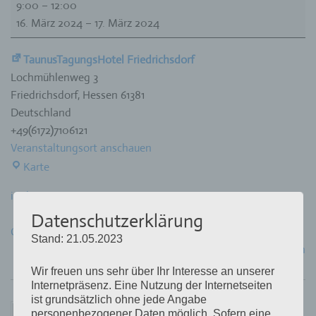
9:00
–
12:00
Sing
16. März 2024
–
17. März 2024
and
Swing
TaunusTagungsHotel Friedrichsdorf
Lochmühlenweg 3
Friedrichsdorf
,
Hessen
61381
Deutschland
+49(6172)7106121
Veranstaltungsort anschauen
TaunusTagungsHotel
Karte
Friedrichsdorf
iCal
Datenschutzerklärung
Google
Stand: 21.05.2023
Kompletten Kalender ansehen
Wir freuen uns sehr über Ihr Interesse an unserer
Internetpräsenz. Eine Nutzung der Internetseiten
ist grundsätzlich ohne jede Angabe
personenbezogener Daten möglich. Sofern eine