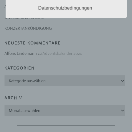
der Datenschutz-Grundverordnung (DS-GVO)
Adventskonzert 2025
Datenschutzbedingungen
verwendet wurden. Unsere Datenschutzerklärung
soll sowohl für die Öffentlichkeit als auch für
UNSERE GASTCHÖRE
unsere Kunden und Geschäftspartner einfach
lesbar und verständlich sein. Um dies zu
KONZERTANKÜNDIGUNG
gewährleisten, möchten wir vorab die verwendeten
Begrifflichkeiten erläutern.
NEUESTE KOMMENTARE
Wir verwenden in dieser Datenschutzerklärung
Alfons Lindemann
zu
Adventskalender 2020
unter anderem die folgenden Begriffe:
KATEGORIEN
a) personenbezogene Daten
Kategorien
Personenbezogene Daten sind alle
Informationen, die sich auf eine identifizierte
oder identifizierbare natürliche Person (im
Folgenden „betroffene Person") beziehen. Als
ARCHIV
identifizierbar wird eine natürliche Person
Archiv
angesehen, die direkt oder indirekt,
insbesondere mittels Zuordnung zu einer
Kennung wie einem Namen, zu einer
Kennnummer, zu Standortdaten, zu einer