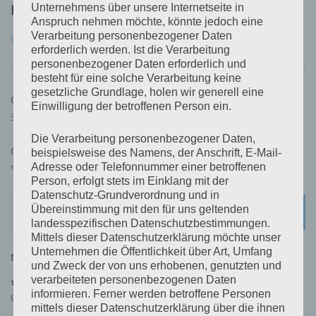
Unternehmens über unsere Internetseite in
Published by
Céline Kunz
Anspruch nehmen möchte, könnte jedoch eine
Verarbeitung personenbezogener Daten
View all posts by Céline Kunz
erforderlich werden. Ist die Verarbeitung
personenbezogener Daten erforderlich und
besteht für eine solche Verarbeitung keine
gesetzliche Grundlage, holen wir generell eine
Beitragsnavigation
Chorprobe Sing & Swing
Einwilligung der betroffenen Person ein.
30. Juni 2026
Die Verarbeitung personenbezogener Daten,
Chorprobe Sing & Swing
beispielsweise des Namens, der Anschrift, E-Mail-
Adresse oder Telefonnummer einer betroffenen
14. Juli 2026
Person, erfolgt stets im Einklang mit der
Datenschutz-Grundverordnung und in
Search
Übereinstimmung mit den für uns geltenden
SEARC
for:
landesspezifischen Datenschutzbestimmungen.
Mittels dieser Datenschutzerklärung möchte unser
Unternehmen die Öffentlichkeit über Art, Umfang
NÄCHSTE VERANSTALTUNGEN
und Zweck der von uns erhobenen, genutzten und
verarbeiteten personenbezogenen Daten
11. August 2026
,
19:30
–
21:30
informieren. Ferner werden betroffene Personen
Chorprobe Sing & Swing
mittels dieser Datenschutzerklärung über die ihnen