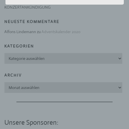
verwendet wurden. Unsere Datenschutzerklärung
soll sowohl für die Öffentlichkeit als auch für
KONZERTANKÜNDIGUNG
unsere Kunden und Geschäftspartner einfach
lesbar und verständlich sein. Um dies zu
NEUESTE KOMMENTARE
gewährleisten, möchten wir vorab die verwendeten
Begrifflichkeiten erläutern.
Alfons Lindemann
zu
Adventskalender 2020
Wir verwenden in dieser Datenschutzerklärung
KATEGORIEN
unter anderem die folgenden Begriffe:
Kategorien
a) personenbezogene Daten
Personenbezogene Daten sind alle
ARCHIV
Informationen, die sich auf eine identifizierte
oder identifizierbare natürliche Person (im
Archiv
Folgenden „betroffene Person") beziehen. Als
identifizierbar wird eine natürliche Person
angesehen, die direkt oder indirekt,
insbesondere mittels Zuordnung zu einer
Kennung wie einem Namen, zu einer
Kennnummer, zu Standortdaten, zu einer
Unsere Sponsoren:
Online-Kennung oder zu einem oder mehreren
besonderen Merkmalen, die Ausdruck der