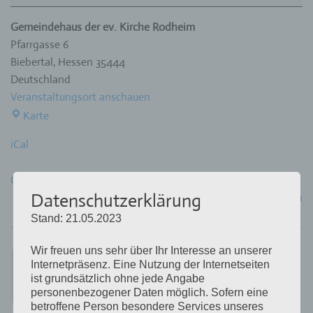
&
Swing
Gemeindehaus der ev. Kirche Rodheim
Pfarrgasse 6
Biebertal
,
Hessen
35444
Deutschland
Veranstaltungsort anschauen
Gemeindehaus
Karte
der
iCal
ev.
Kirche
Google
Rodheim
Datenschutzerklärung
Kompletten Kalender ansehen
Stand: 21.05.2023
Wir freuen uns sehr über Ihr Interesse an unserer
Internetpräsenz. Eine Nutzung der Internetseiten
ist grundsätzlich ohne jede Angabe
personenbezogener Daten möglich. Sofern eine
betroffene Person besondere Services unseres