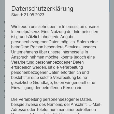
Search
SEARC
Datenschutzerklärung
for:
Stand: 21.05.2023
NÄCHSTE VERANSTALTUNGEN
Wir freuen uns sehr über Ihr Interesse an unserer
11. August 2026
,
19:30
–
21:30
Internetpräsenz. Eine Nutzung der Internetseiten
Chorprobe Sing & Swing
ist grundsätzlich ohne jede Angabe
personenbezogener Daten möglich. Sofern eine
18. August 2026
,
19:30
–
21:30
betroffene Person besondere Services unseres
Chorprobe Sing & Swing
Unternehmens über unsere Internetseite in
Anspruch nehmen möchte, könnte jedoch eine
25. August 2026
,
19:30
–
21:30
Verarbeitung personenbezogener Daten
Chorprobe Sing & Swing
erforderlich werden. Ist die Verarbeitung
personenbezogener Daten erforderlich und
1. September 2026
,
19:30
–
21:30
besteht für eine solche Verarbeitung keine
Chorprobe Sing & Swing
gesetzliche Grundlage, holen wir generell eine
Einwilligung der betroffenen Person ein.
8. September 2026
,
19:30
–
21:30
Chorprobe Sing & Swing
Die Verarbeitung personenbezogener Daten,
beispielsweise des Namens, der Anschrift, E-Mail-
Adresse oder Telefonnummer einer betroffenen